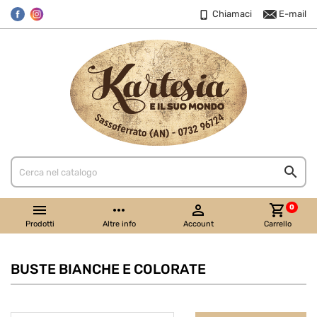
Chiamaci
E-mail


more_horiz

shopping_cart
0
Prodotti
Altre info
Account
Carrello
BUSTE BIANCHE E COLORATE