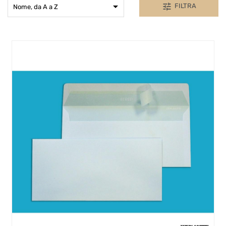

tune
FILTRA
Nome, da A a Z