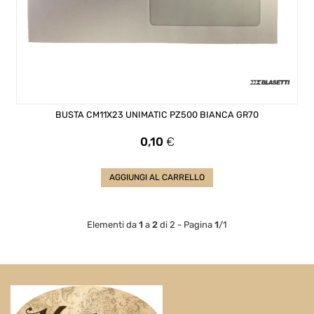
BUSTA CM11X23 UNIMATIC PZ500 BIANCA GR70
Prezzo
0,10
€
AGGIUNGI AL CARRELLO
Elementi da
1
a
2
di 2 - Pagina
1
/1