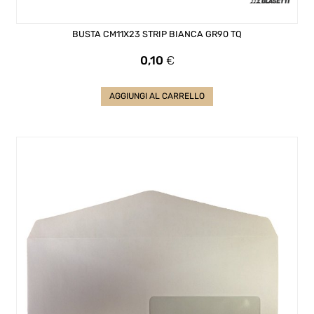
BUSTA CM11X23 STRIP BIANCA GR90 TQ
Prezzo
0,10
€
AGGIUNGI AL CARRELLO