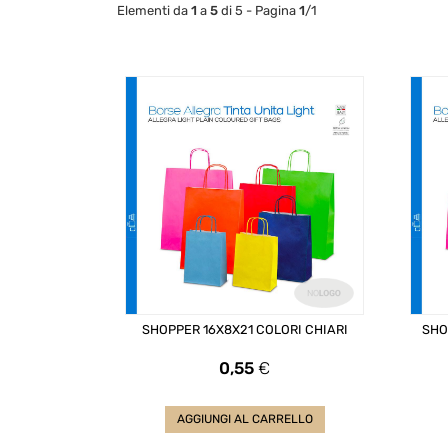
Elementi da
1
a
5
di 5 - Pagina
1
/1
SHOPPER 16X8X21 COLORI CHIARI
SHO
Prezzo
0,55
€
AGGIUNGI AL CARRELLO