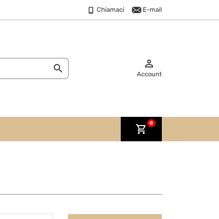
Chiamaci
E-mail


Account
0
shopping_cart