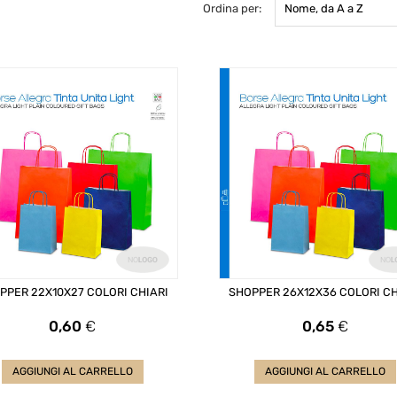
Ordina per:
Nome, da A a Z
PPER 22X10X27 COLORI CHIARI
SHOPPER 26X12X36 COLORI CH
Prezzo
Prezzo
0,60
€
0,65
€
AGGIUNGI AL CARRELLO
AGGIUNGI AL CARRELLO