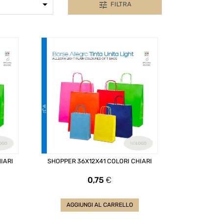

tune
FILTRA
IARI
SHOPPER 36X12X41 COLORI CHIARI
Prezzo
0,75
€
AGGIUNGI AL CARRELLO