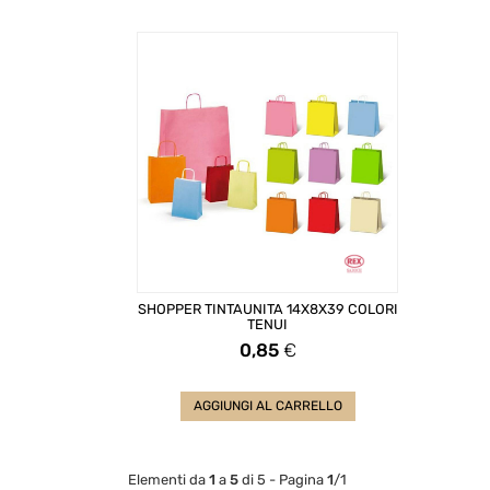
SHOPPER TINTAUNITA 14X8X39 COLORI
TENUI
Prezzo
0,85
€
AGGIUNGI AL CARRELLO
Elementi da
1
a
5
di 5 - Pagina
1
/1