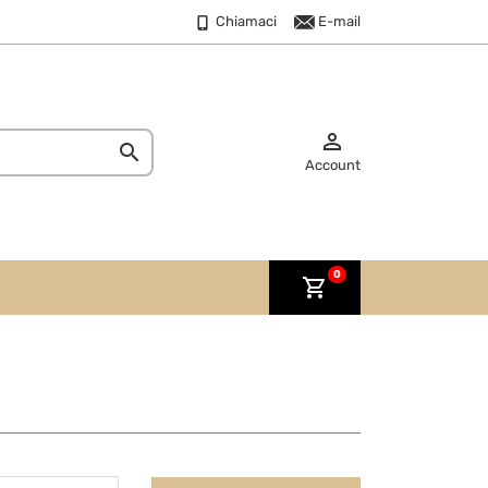
Chiamaci
E-mail


Account
0
shopping_cart