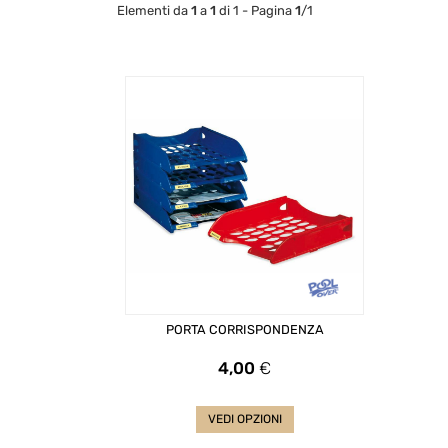
Elementi da
1
a
1
di 1 - Pagina
1
/1
PORTA CORRISPONDENZA
Prezzo
4,00
€
VEDI OPZIONI