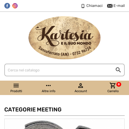
Chiamaci
E-mail
ludes/components/Products.class.php
ludes/components/Products.class.php


more_horiz

shopping_cart
0
Prodotti
Altre info
Account
Carrello
CATEGORIE MEETING