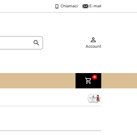
Chiamaci
E-mail


Account
0
shopping_cart