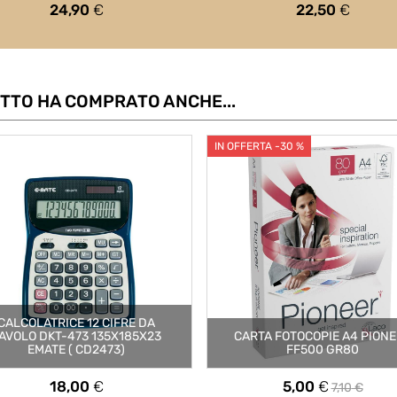
Prezzo
Prezzo
24,90
€
22,50
€
TTO HA COMPRATO ANCHE...
IN OFFERTA -30 %
CALCOLATRICE 12 CIFRE DA
AVOLO DKT-473 135X185X23
CARTA FOTOCOPIE A4 PION
EMATE ( CD2473)
FF500 GR80
Prezzo
Prezzo
Prezzo
18,00
€
5,00
€
7,10
€