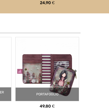
Prezzo
24,90
€
EER
QUABLOC
PORTAFOGLIO
FF40
Prezzo
49,80
€