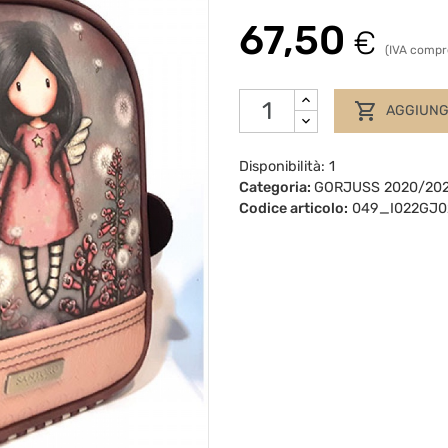
67,50
€
(IVA compr

AGGIUNGI
Disponibilità: 1
Categoria:
GORJUSS 2020/202
Codice articolo:
049_I022GJ0