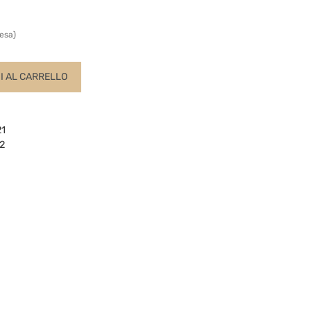
esa)
 AL CARRELLO
1
2